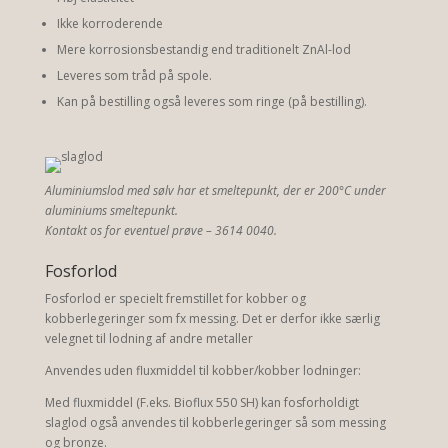
Ikke korroderende
Mere korrosionsbestandig end traditionelt ZnAl-lod
Leveres som tråd på spole.
Kan på bestilling også leveres som ringe (på bestilling).
Aluminiumslod med sølv har et smeltepunkt, der er 200°C under
aluminiums smeltepunkt.
Kontakt os for eventuel prøve – 3614 0040.
Fosforlod
Fosforlod er specielt fremstillet for kobber og
kobberlegeringer som fx messing. Det er derfor ikke særlig
velegnet til lodning af andre metaller
Anvendes uden fluxmiddel til kobber/kobber lodninger:
Med fluxmiddel (F.eks. Bioflux 550 SH) kan fosforholdigt
slaglod også anvendes til kobberlegeringer så som messing
og bronze.