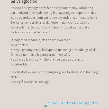
Sølvslaglodlod
Sølvlod er legeringer bestående af primært sølv, kobber og
zink. Sølvlod er letflydende og har lav arbejdstemperatur, dvs.
gode egenskaber, som gør, at de anvendes i stor udstrækning.
De kan anvendes til langt de fleste metaltyper bortset fra
letmetallerne. Det store sølvindhold i loddet gør, at det er
forholdsvis dyrt at benytte.
Jo højere sølvindhold, des bedre flydeevne.
Anvendelse:
• Meget tyndtflydende lodtyper. Almindeligt anvendelige til alle
ferro og non-ferro legeringer (jern og stål).
• Lod med lavere sølvindhold, er velegnede til større
fugebredder.
Sølvslaglod leveres som stænger og kan bestilles som bånd og
ringe.
Kan også leveres fluxbelagt.