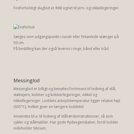
Fosforholdigt slaglod er IKKE egnet til jern- og nikkellegeringer.
Sælges som udgangspunkt i runde eller firkantede stænger på
50 cm.
På bestilling kan der også leveres i ringe, bånd eller tråd.
Messinglod
Messinglod er billigt og benyttes fortrinsvis til lodning af stål,
støbejern, kobber og kobberlegeringer, nikkel og
nikkellegeringer. Loddets arbejdstemperatur ligger relativt højt
(935°C), hvilket giver en længere loddetid.
Anvendes bl.a. til lodning af stålrørskonstruktioner, så som
cykler og stålmøbler. Har gode flydeegenskaber, fordi loddet
indeholder Silicium.