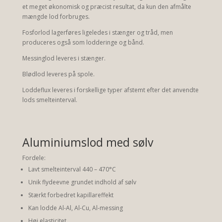
et meget økonomisk og præcist resultat, da kun den afmålte
mængde lod forbruges.
Fosforlod lagerføres ligeledes i stænger og tråd, men
produceres også som lodderinge og bånd.
Messinglod leveres i stænger.
Blødlod leveres på spole.
Loddeflux leveres i forskellige typer afstemt efter det anvendte
lods smelteinterval.
Aluminiumslod med sølv
Fordele:
Lavt smelteinterval 440 – 470°C
Unik flydeevne grundet indhold af sølv
Stærkt forbedret kapillareffekt
Kan lodde Al-Al, Al-Cu, Al-messing
Høj elasticitet