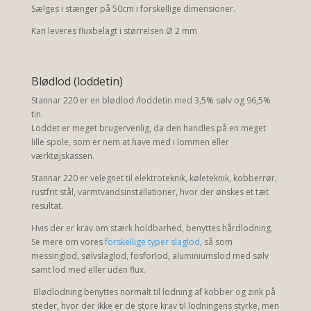
Sælges i stænger på 50cm i forskellige dimensioner.
Kan leveres fluxbelagt i størrelsen Ø 2 mm
Blødlod (loddetin)
Stannar 220 er en blødlod /loddetin med 3,5% sølv og 96,5%
tin.
Loddet er meget brugervenlig, da den handles på en meget
lille spole, som er nem at have med i lommen eller
værktøjskassen.
Stannar 220 er velegnet til elektroteknik, køleteknik, kobberrør,
rustfrit stål, varmtvandsinstallationer, hvor der ønskes et tæt
resultat.
Hvis der er krav om stærk holdbarhed, benyttes hårdlodning.
Se mere om vores
forskellige typer slaglod
, så som
messinglod, sølvslaglod, fosforlod, aluminiumslod med sølv
samt lod med eller uden flux.
Blødlodning benyttes normalt til lodning af kobber og zink på
steder, hvor der ikke er de store krav til lodningens styrke, men